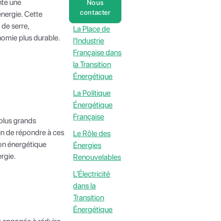
nte une
Nous
contacter
nergie. Cette
 de serre,
La Place de
onomie plus durable.
l'Industrie
Française dans
la Transition
Énergétique
La Politique
Énergétique
Française
 plus grands
in de répondre à ces
Le Rôle des
ion énergétique
Énergies
rgie.
Renouvelables
L'Électricité
dans la
Transition
Énergétique