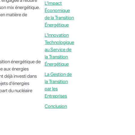
t engagée à réduire
L'Impact
son mix énergétique.
Économique
s en matière de
de la Transition
Énergétique
L'Innovation
Technologique
au Service de
la Transition
nsition énergétique de
Énergétique
ce aux énergies
La Gestion de
t déjà investi dans
la Transition
ojets d'énergies
par les
part du nucléaire
Entreprises
Conclusion