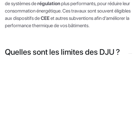
de systèmes de
régulation
plus performants, pour réduire leur
consommation énergétique. Ces travaux sont souvent éligibles
aux dispositifs de
CEE
et autres subventions afin d’améliorer la
performance thermique de vos bâtiments.
Quelles sont les limites des DJU ?
Les DJU présentent toutefois quelques limites : ils ne prennent
pas en compte certains facteurs comme
l’humidité
,
l’isolation
du bâtiment ou encore la présence de sources de
chaleur en interne. De plus, les DJU sont moins précis dans les
zones géographiques
où les variations de température sont
importantes.
Pour les industriels qui souhaitent réduire leurs factures
d’énergie, il est recommandé d’opter pour une
solution plus
globale
et précise telle qu’un
Système de Management de
l'Énergie (SME).
En effet, ce type de logiciel est généralement