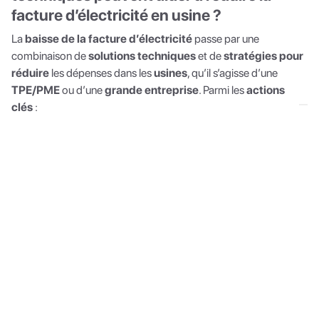
facture d’électricité en usine ?
La
baisse de la facture d’électricité
passe par une
combinaison de
solutions techniques
et de
stratégies pour
réduire
les dépenses dans les
usines
, qu’il s’agisse d’une
TPE/PME
ou d’une
grande entreprise
. Parmi les
actions
clés
:
Optimiser les processus
et l’
approvisionnement
en
énergie, y compris les
contrats avec les fournisseurs
pour réduire les
frais généraux
.
Adopter des machines à haut rendement
, des
variateurs de vitesse
et un
système de capteurs
pour analyser la
consommation électrique
en
temps
réel
.
Récupérer la chaleur fatale
et intégrer des
énergies
renouvelables
pour couvrir une
part importante
des